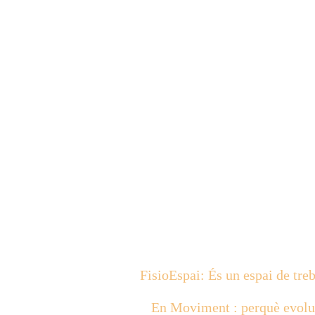
FisioEspai: És un espai de treb
En Moviment : perquè evoluci