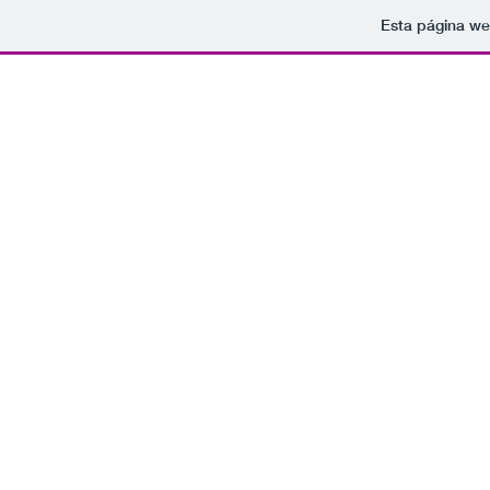
Esta página we
FisioE