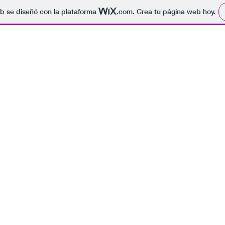
b se diseñó con la plataforma
.com
. Crea tu página web hoy.
spaienMovime